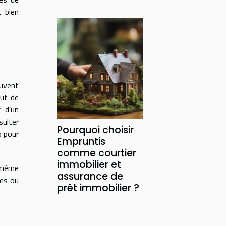
t bien
uvent
out de
r d’un
sulter
Pourquoi choisir
o pour
Empruntis
comme courtier
immobilier et
e même
assurance de
ses ou
prêt immobilier ?