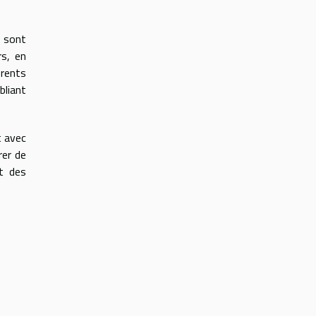
e sont
rs, en
érents
bliant
t avec
rer de
t des