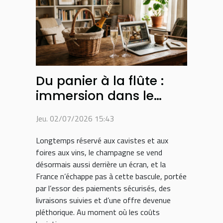
Du panier à la flûte :
immersion dans le
parcours d’achat du
Jeu. 02/07/2026 15:43
champagne sur
internet
Longtemps réservé aux cavistes et aux
foires aux vins, le champagne se vend
désormais aussi derrière un écran, et la
France n’échappe pas à cette bascule, portée
par l’essor des paiements sécurisés, des
livraisons suivies et d’une offre devenue
pléthorique. Au moment où les coûts