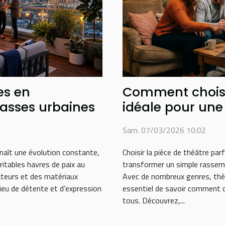
es en
Comment choisir
asses urbaines
idéale pour une 
Sam. 07/03/2026 10:02
aît une évolution constante,
Choisir la pièce de théâtre par
itables havres de paix au
transformer un simple rasse
ateurs et des matériaux
Avec de nombreux genres, thèm
ieu de détente et d’expression
essentiel de savoir comment ori
tous. Découvrez,...