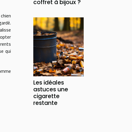
coffret à bijoux ?
 chien
gardé.
alisse
 opter
érents
se qui
 Comme
Les idéales
astuces une
cigarette
restante