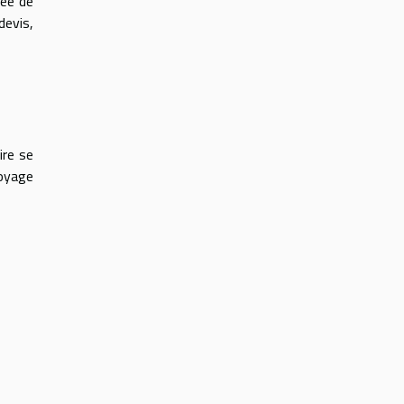
rée de
devis,
ire se
toyage