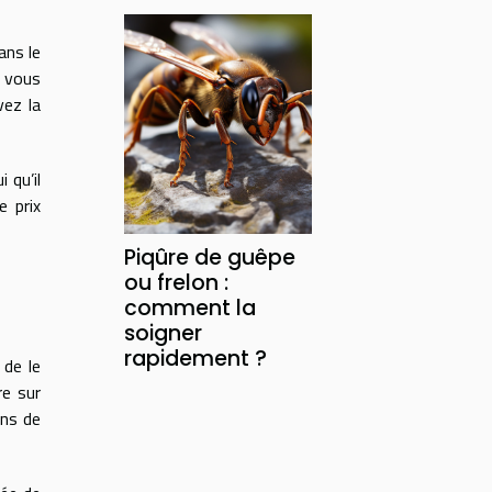
ans le
, vous
vez la
 qu’il
e prix
Piqûre de guêpe
ou frelon :
comment la
soigner
rapidement ?
de le
re sur
ins de