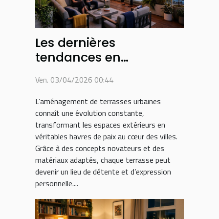
Les dernières
tendances en
aménagement de
Ven. 03/04/2026 00:44
terrasses urbaines
L’aménagement de terrasses urbaines
connaît une évolution constante,
transformant les espaces extérieurs en
véritables havres de paix au cœur des villes.
Grâce à des concepts novateurs et des
matériaux adaptés, chaque terrasse peut
devenir un lieu de détente et d’expression
personnelle....