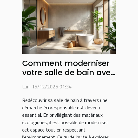
Comment moderniser
votre salle de bain avec
des matériaux
Lun. 15/12/2025 01:34
écologiques ?
Redécouvrir sa salle de bain à travers une
démarche écoresponsable est devenu
essentiel. En privilégiant des matériaux
écologiques, il est possible de moderniser
cet espace tout en respectant
l’environnement. Ce guide invite à explorer