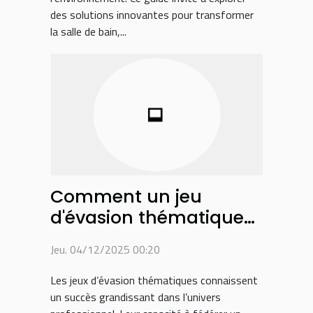
des solutions innovantes pour transformer
la salle de bain,...
Comment un jeu
d'évasion thématique
peut renforcer la
Jeu. 04/12/2025 00:20
cohésion d'équipe ?
Les jeux d’évasion thématiques connaissent
un succès grandissant dans l’univers