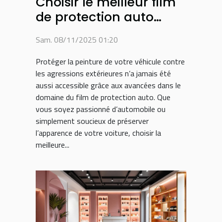
Choisir le meilleur film
de protection auto
pour préserver la
Sam. 08/11/2025 01:20
peinture de votre
véhicule
Protéger la peinture de votre véhicule contre
les agressions extérieures n’a jamais été
aussi accessible grâce aux avancées dans le
domaine du film de protection auto. Que
vous soyez passionné d’automobile ou
simplement soucieux de préserver
l’apparence de votre voiture, choisir la
meilleure...