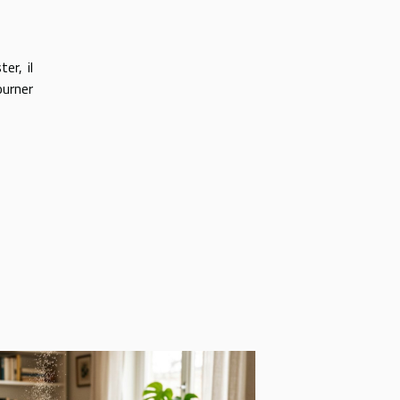
er, il
ourner