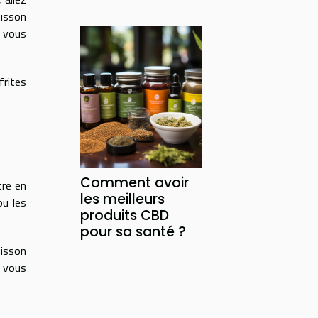
uisson
, vous
frites
Comment avoir
tre en
les meilleurs
ou les
produits CBD
pour sa santé ?
uisson
e vous