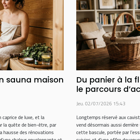
un sauna maison
Du panier à la 
le parcours d’
sur internet
Jeu. 02/07/2026 15:43
 caprice de luxe, et la
Longtemps réservé aux caviste
 la quête de bien-être, par
vend désormais aussi derrière 
la hausse des rénovations
cette bascule, portée par l’es
 d’une chaleur enveloppante et
suivies et d’une offre devenu