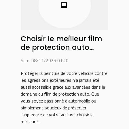
Choisir le meilleur film
de protection auto
pour préserver la
Sam. 08/11/2025 01:20
peinture de votre
véhicule
Protéger la peinture de votre véhicule contre
les agressions extérieures n’a jamais été
aussi accessible grâce aux avancées dans le
domaine du film de protection auto. Que
vous soyez passionné d’automobile ou
simplement soucieux de préserver
l’apparence de votre voiture, choisir la
meilleure...