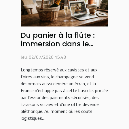
Du panier à la flûte :
immersion dans le
parcours d’achat du
Jeu. 02/07/2026 15:43
champagne sur
internet
Longtemps réservé aux cavistes et aux
foires aux vins, le champagne se vend
désormais aussi derrière un écran, et la
France n’échappe pas à cette bascule, portée
par l’essor des paiements sécurisés, des
livraisons suivies et d’une offre devenue
pléthorique. Au moment où les coûts
logistiques...