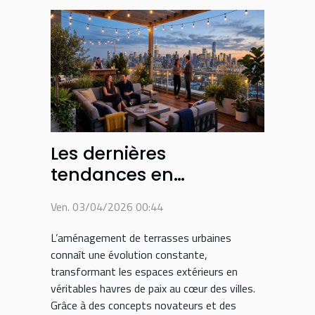
Les dernières
tendances en
aménagement de
Ven. 03/04/2026 00:44
terrasses urbaines
L’aménagement de terrasses urbaines
connaît une évolution constante,
transformant les espaces extérieurs en
véritables havres de paix au cœur des villes.
Grâce à des concepts novateurs et des