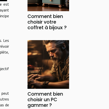
le est
 ayant
incipe
Comment bien
choisir votre
coffret à bijoux ?
s. Les
révoir
lète,
jectif
n peut
Comment bien
autres
choisir un PC
pas de
gammer ?