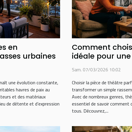
es en
Comment choisir
asses urbaines
idéale pour une 
Sam. 07/03/2026 10:02
aît une évolution constante,
Choisir la pièce de théâtre par
itables havres de paix au
transformer un simple rasse
ateurs et des matériaux
Avec de nombreux genres, thèm
ieu de détente et d’expression
essentiel de savoir comment ori
tous. Découvrez,...