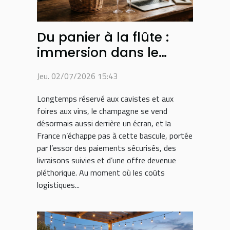
Du panier à la flûte :
immersion dans le
parcours d’achat du
Jeu. 02/07/2026 15:43
champagne sur
internet
Longtemps réservé aux cavistes et aux
foires aux vins, le champagne se vend
désormais aussi derrière un écran, et la
France n’échappe pas à cette bascule, portée
par l’essor des paiements sécurisés, des
livraisons suivies et d’une offre devenue
pléthorique. Au moment où les coûts
logistiques...